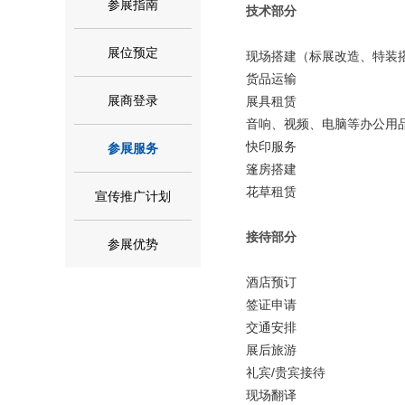
参展指南
技术部分
展位预定
现场搭建（标展改造、特装
货品运输
展商登录
展具租赁
音响、视频、电脑等办公用
快印服务
参展服务
篷房搭建
花草租赁
宣传推广计划
接待部分
参展优势
酒店预订
签证申请
交通安排
展后旅游
礼宾/贵宾接待
现场翻译