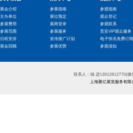
展会介绍
参展指南
参观指南
主办单位
展位预定
观众登记
参展费用
展商登录
参观联系
参展范围
参展服务
贵宾VIP观众服务
日程安排
宣传推广计划
电子快讯免费订
展会回顾
参展优势
参观须知
联系人：钱 进13012812770(微
上海聚亿展览服务有限